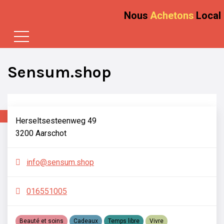
Nous
Achetons
Local
Sensum.shop
Herseltsesteenweg 49
3200 Aarschot
info@sensum.shop
016551005
Beauté et soins
Cadeaux
Temps libre
Vivre