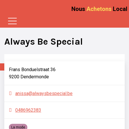
Nous
Achetons
Local
Always Be Special
Frans Bonduelstraat 36
9200 Dendermonde
anissa@alwaysbespecial.be
0486962383
La mode